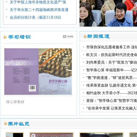
关于申报上海市非物质文化遗产“珠
关于举办第二十四届海峡两岸珠算通
会员积分统计表（截至11月18日
市珠协深化志愿者服务工作 连续下
欧文汉：担负起新时代历史使命 
刘尚希委员：关于“双算力”驱动
智学珠心算 幸福迎新年——记202
“教”学路漫漫，“研”途皆风景——
传承珠算血脉 弘扬非遗文化 第七届
相约金秋 大手牵小手——2023生
喜报：“智学珠心算”智慧学习项目荣
珠心算教材
“在传承中发展 让珠算文化融入现