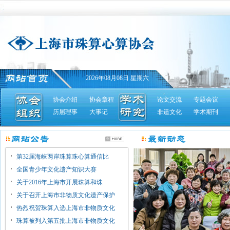
2026年08月08日 星期六
协会介绍
协会章程
论文交流
专题会议
历届理事
大事记
非遗文化
学术期刊
第32届海峡两岸珠算珠心算通信比
全国青少年文化遗产知识大赛
关于2016年上海市开展珠算和珠
关于召开上海市非物质文化遗产保护
热烈祝贺珠算入选上海市非物质文化
珠算被列入第五批上海市非物质文化