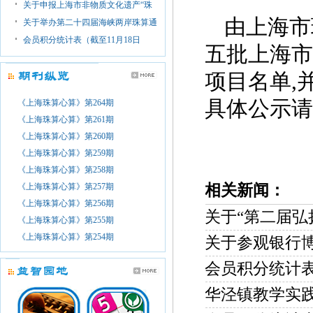
关于申报上海市非物质文化遗产“珠
由上海市
关于举办第二十四届海峡两岸珠算通
会员积分统计表（截至11月18日
五批上海
项目名单
,
具体公示
《上海珠算心算》第264期
《上海珠算心算》第261期
《上海珠算心算》第260期
《上海珠算心算》第259期
《上海珠算心算》第258期
《上海珠算心算》第257期
相关新闻：
《上海珠算心算》第256期
关于“第二届弘
《上海珠算心算》第255期
《上海珠算心算》第254期
关于参观银行
会员积分统计表
华泾镇教学实践