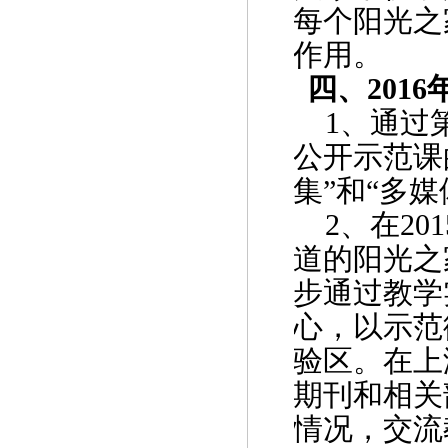
每个阳光之
作用。
四、
2016
1
、通过
公开示范课
集”和“多
2
、在
201
道的阳光之
步通过教学
心，以示范
验区。在上
期刊和相关
情况，交流