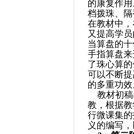
的康复作用
档拨珠、隔
在教材中，
又提高学员
当算盘的十
手指算盘来
了珠心算的
可以不断提
的多重功效
教材初稿
教，根据教
行微课集的
义的编写，