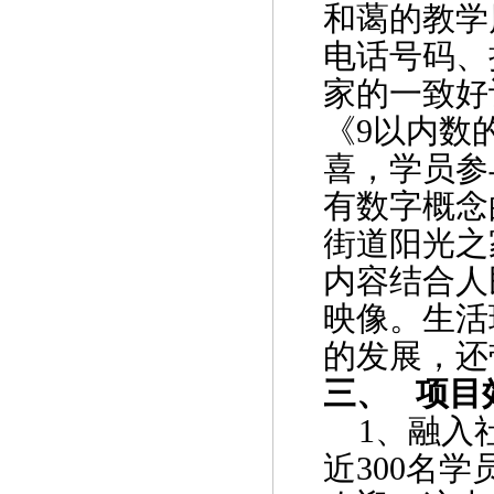
和蔼的教学
电话号码、
家的一致好
《
9
以
内数
喜，学员参
有数字概念
街道阳光之
内容结合人
映像。生活
的发展，还
三、
项目
1
、融入
近
300
名学