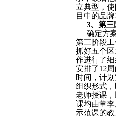
立典型，使
目中的品牌
3
、第三
确定方
第三阶段工
抓好五个区
作进行了细
安排了
12
周
时间，计划
组织形式，
老师授课，
课均由董李
示范课的教