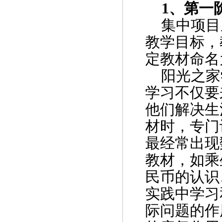
1
、第一
集中项目
教学目标，
定教材命名
阳光之家
学习不仅要
他们解决生
材时，专门
最经常出现
教材，如乘
民币的认识
实践中学习
际问题的作