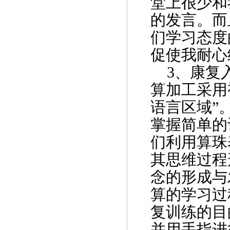
堂上很少和
的发言。而
们学习态度
促使我耐心
3
、康复
算加工采用
语言区域”
掌握简单的
们利用算珠
其思维过程
念的形成与
算的学习过
复训练的目
并用手指进