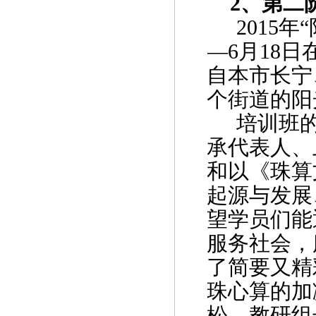
2
、第二
2015
年
—
6
月
18
日
自本市长宁
个街道的阳
培训班
承代表人、
和以《珠算
起源与发展
望学员们能
服务社会，
了简要又精
珠心算的加
松、教研组