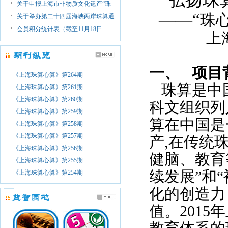
关于申报上海市非物质文化遗产“珠
——“
珠
关于举办第二十四届海峡两岸珠算通
会员积分统计表（截至11月18日
上
一、
项目
《上海珠算心算》第264期
珠算是中
《上海珠算心算》第261期
《上海珠算心算》第260期
科文组织列
《上海珠算心算》第259期
算在中国是
《上海珠算心算》第258期
《上海珠算心算》第257期
产
,
在传统
《上海珠算心算》第256期
健脑、教育
《上海珠算心算》第255期
续发展”和
《上海珠算心算》第254期
化的创造力
值。
2015
年