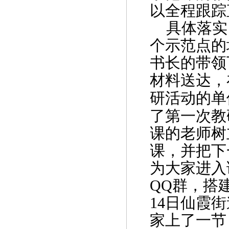
以全程跟踪
具体落实
个示范点的
书长的带领
材料送达，
研活动的单
了第一次教
课的老师树
课，并把下
为大家进入
QQ
群，搭
14
日仙霞街
家上了一节