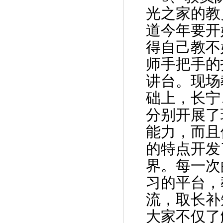
光之家的教
道今年要开
得自己教不
师手把手的
讲台。现场
础上，长宁
分别开展了
能力，而且
的特点开发
界。每一次
习的平台，
流，取长补
大家不仅了