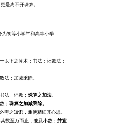
，更是离不开珠算。
分为初等小学堂和高等小学
十以下之算术；书法；记数法；
数法；加减乘除。
书法、记数；
珠算之加法。
数；
珠算之加减乘除。
计必需之知识，兼使精细其心思。
加其数至万而止，兼及小数；
并宜