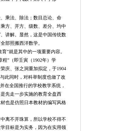
法、乘法、除法；数目总论、命
、乘方、开方、级数、差分、均中
写、讲解。显然，这是中国传统数
有全部照搬西洋数学。
教育”就是其中的一项重要内容。
章程”（即壬寅（
1902
年）学
、荣庆、张之洞重加拟定，于
1904
。与此同时，对科举制度也做了改
布并在全国推行的学校教学系统，
本是先走一步实施的教育全盘西
教材也是仿照日本教材的编写风格
用中离不开珠算，所以学校不得不
教学目标是为实务，因为在实用领