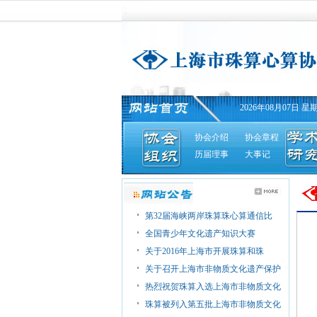
2026年08月07日 星
协会介绍
协会章程
历届理事
大事记
第32届海峡两岸珠算珠心算通信比
全国青少年文化遗产知识大赛
关于2016年上海市开展珠算和珠
关于召开上海市非物质文化遗产保护
热烈祝贺珠算入选上海市非物质文化
珠算被列入第五批上海市非物质文化