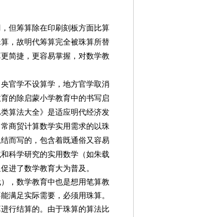
用，但筹算除在印刷刻板方面比算
珠算，故明代筹算完全被珠算所替
算更简捷，更容易掌握，对数学教
中央官学不设算学，地方官学取消
教育的除启蒙小学教育中的书写启
比类算法大全》是适应明代经济发
日常商贸计算数学实用需求的以珠
总结而写的，包含着既通俗又容易
域和科学研究的实用数学（如朱
载
又促进了数学教育大为普及。
代），数学教育中也是想用笔算教
不能满足实际需要，必须用珠算。
算进行结算的。由于珠算的算法比