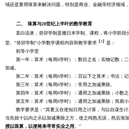
域还是要用珠算来解决问题，特别是商业、金融等经济领域
二、
珠算与
20
世纪上半叶的数学教育
直白说来，癸卯学制是搬日本学制、课程，将小学阶段
【
3
】
堂。“癸卯学制”小学数学课程内容和教学要求
是：
初等小学堂
第一年：算术（每周
6
学时）：数目之名；实物记数；二
加减。
第二年：算术（每周
6
学时）：百以下之算术；书法；记
第三年：算术（每周
6
学时）：常用之加减乘除。
第四年：算术（每周
6
学时）：通用之加减乘除；小数之
第五年：算术（每周
6
学时）：通用之加减乘除；简易小
教学要求是：“其要义在使知日用之计算，与以自谋生
当先就十以内之示以加减乘除之方，使之纯熟无误，然后渐
授以珠算，以便将来寻常实业之用
。”