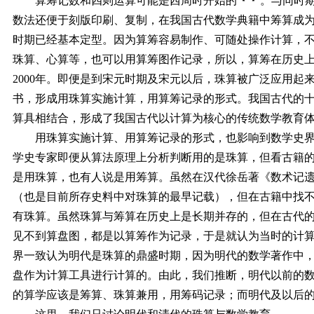
算筹记数和四则运算可能是西周时开始的
。与同时
数法还便于刻版印刷、复制，在我国古代数学典籍中筹算成
时期已经基本定型。因为算筹容易制作、可随处操作计算，
珠算、心算等，也可以用算筹图作记录，所以，算筹在历史
2000
年。即便是到宋元时期及宋元以后，珠算被广泛应用起
书，形成用珠算实施计算，用算筹记录的形式。我国古代的
算具相结合，形成了我国古代以计算为核心的传统数学教育
用珠算实施计算、用算筹记录的形式，也影响到数学史
学史专家即便从算法原理上分析判断用的是珠算，但看古籍
是用珠算，也有人说是用筹算。虽然在汉代徐岳著《数术记
（也是目前所存史料中对珠算的最早记载），但在古籍中找
有珠算。虽然珠算与筹算在历史上是长期并存的，但在古代
见不到算盘图，都是以算筹作为记录，于是就认为当时的计
界一致认为明代是珠算的鼎盛时期，因为明代的数学著作中
盘作为计算工具进行计算的。由此，我们推断，明代以前的
的算学应该是筹算、珠算兼用，用筹码记录；而明代及以后