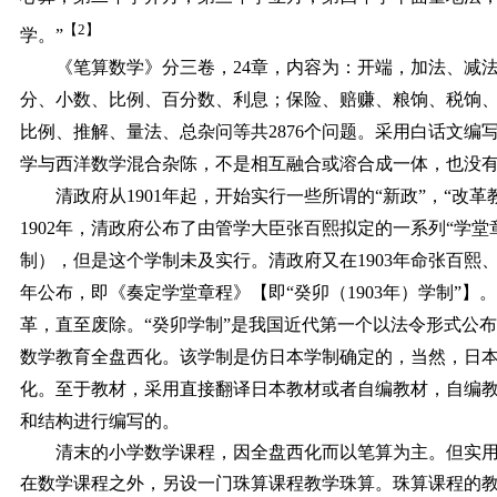
【
2
】
学。”
《笔算数学》分三卷，
24
章，内容为：开端，加法、减
分、小数、比例、百分数、利息；保险、赔赚、粮饷、税饷
比例、推解、量法、总杂问等共
2876
个问题。采用白话文编
学与西洋数学混合杂陈，不是相互融合或溶合成一体，也没
清政府从
1901
年起，开始实行一些所谓的“新政”，“改革
1902
年，清政府公布了由管学大臣张百熙拟定的一系列“学堂
制），但是这个学制未及实行。清政府又在
1903
年命张百熙
年公布，即《奏定学堂章程》【即“癸卯（
1903
年）学制”】
革，直至废除。“癸卯学制”是我国近代第一个以法令形式公
数学教育全盘西化。该学制是仿日本学制确定的，当然，日
化。至于教材，采用直接翻译日本教材或者自编教材，自编
和结构进行编写的。
清末的小学数学课程，因全盘西化而以笔算为主。但实
在数学课程之外，另设一门珠算课程教学珠算。珠算课程的