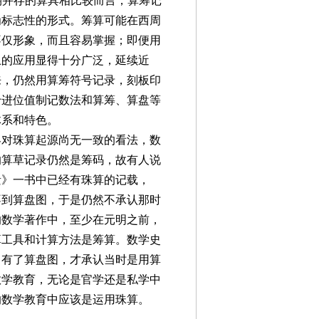
期并存的算具相比较而言，算筹记
为标志性的形式。筹算可能在西周
不仅形象，而且容易掌握；即便用
上的应用显得十分广泛，延续近
来，仍然用算筹符号记录，刻板印
十进位值制记数法和算筹、算盘等
体系和特色。
界对珠算起源尚无一致的看法，数
的算草记录仍然是筹码，故有人说
遗》一书中已经有珠算的记载，
不到算盘图，于是仍然不承认那时
的数学著作中，至少在元明之前，
算工具和计算方法是筹算。数学史
，有了算盘图，才承认当时是用算
数学教育，无论是官学还是私学中
的数学教育中应该是运用珠算。