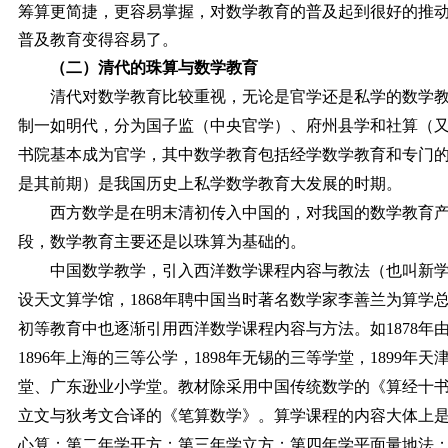
筹算更简捷，更容易掌握，对数学教育的普及起到很好的推
普及教育变得容易了。
（二）清代的珠算与数学教育
清代对数学教育比较重视，无论是官学还是私学的数学
制一如明代，分为国子监（中央官学）、府州县学和社算（
书院基本成为官学，其中数学教育包括经学数学教育和专门
是其前期）是我国历史上私学数学教育大发展的时期。
西方数学是在明末清初传入中国的，对我国的数学教育
段，数学教育主要还是以珠算为基础的。
中国数学教学，引入西洋数学课程内容与教法（也叫新
设天文算学馆，
1868
年聘中国当时著名数学家李善兰为算学
初等教育中也逐渐引用西洋数学课程内容与方法。如
1878
年
1896
年上海的三等公学，
1898
年无锡的三等学堂，
1899
年天
堂、广东逊业小学堂。教材除采用中国传统数学的《算经十
立文与狄考文合译的《笔算数学》。算学课程的内容大体上是
心算；第二年学开方；第三年学立方；第四年学平面量地法