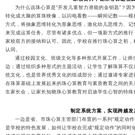
为什么说珠心算是
“
开发儿童智力潜能的金钥匙
”
？因
转化成大脑的算珠映像，以闪电看数
——
瞬间记数
——
模
方式，将抽象思维转化为形象思维，激化幼儿思维力、记
来完成运算任务。尽管有诸多优点，但一项新方式的推行
家校双方的接纳和认可。因此，学校在推行珠心算之初，
认同。
通过校园文化、班级文化等多种形式开展工作，让师
边；通过组织多种形式的主题活动，让学生了解珠算不仅
统文化，也是世界优秀文化的组成部分；通过邀请专家进
在珠算基础上发展起来的珠心算教育与素质教育之间的关
生家长会，让家长知晓珠心算教育对启迪学生心智的特殊
制定系统方案，实现跨越发
一边是省、市珠心算主管部门布置的一系列
“
规定动作
是学校的特色发展，如何让学校在完成
“
规定动作
”
的同时