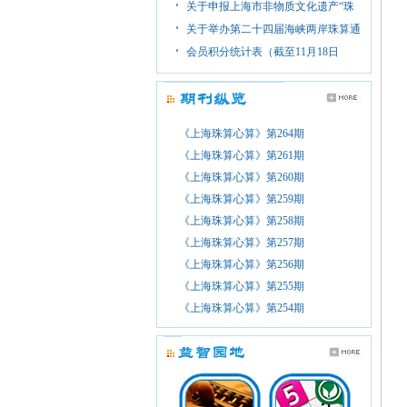
关于申报上海市非物质文化遗产“珠
关于举办第二十四届海峡两岸珠算通
会员积分统计表（截至11月18日
《上海珠算心算》第264期
《上海珠算心算》第261期
《上海珠算心算》第260期
《上海珠算心算》第259期
《上海珠算心算》第258期
《上海珠算心算》第257期
《上海珠算心算》第256期
《上海珠算心算》第255期
《上海珠算心算》第254期