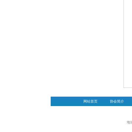
网站首页
协会简介
地址