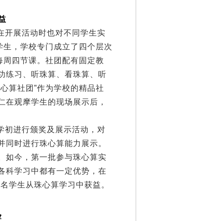
益
在开展活动时也对不同学生实
学生，学校专门成立了四个层次
每周四节课。社团配有固定教
功练习、听珠算、看珠算、听
珠心算社团
”
作为学校的精品社
仁在观摩学生的现场展示后，
学初进行颁奖及展示活动，对
并同时进行珠心算能力展示。
。如今，第一批参与珠心算实
各科学习中都有一定优势，在
余名学生从珠心算学习中获益。
验