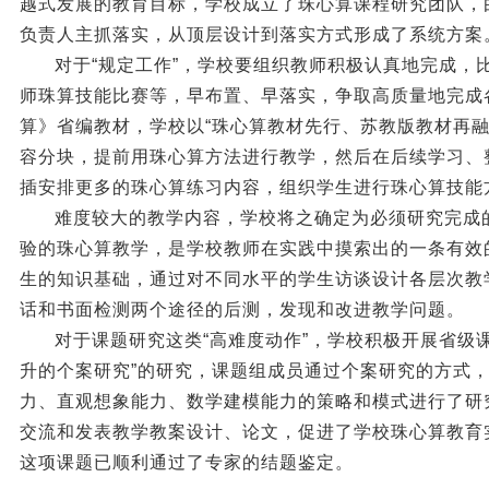
越式发展的教育目标，学校成立了珠心算课程研究团队，
负责人主抓落实，从顶层设计到落实方式形成了系统方案
对于
“
规定工作
”
，学校要组织教师积极认真地完成，
师珠算技能比赛等，早布置、早落实，争取高质量地完成
算》省编教材，学校以
“
珠心算教材先行、苏教版教材再
容分块，提前用珠心算方法进行教学，然后在后续学习、
插安排更多的珠心算练习内容，组织学生进行珠心算技能
难度较大的教学内容，学校将之确定为必须研究完成
验的珠心算教学，是学校教师在实践中摸索出的一条有效
生的知识基础，通过对不同水平的学生访谈设计各层次教
话和书面检测两个途径的后测，发现和改进教学问题。
对于课题研究这类
“
高难度动作
”
，学校积极开展省级
升的个案研究
”
的研究，课题组成员通过个案研究的方式
力、直观想象能力、数学建模能力的策略和模式进行了研
交流和发表教学教案设计、论文，促进了学校珠心算教育
这项课题已顺利通过了专家的结题鉴定。