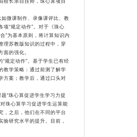
由校长亲自挂帅，珠心算项目
。
比如微课制作、录像课评比、教
各项
“
规定动作
”
。对于《珠心
融合
”
为基本原则，将计算知识内
整理苏教版知识的过程中，穿
方面的强化。
的
“
规定动作
”
。基于学生已有经
的教学策略：通过前测了解学
学方案；教学后，通过口头对
课题
“
珠心算促进学生学习力提
，对珠心算学习促进学生运算能
究，之后，他们在不同的平台
实验研究水平的提升。目前，