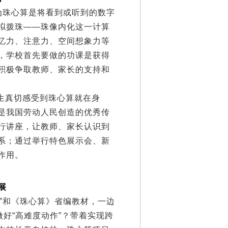
为珠心算是将看到或听到的数字
拟拨珠
——
珠像内化这一计算
忆力、注意力、空间想象力等
，学校首先要做的功课是获得
积极争取教师、家长的支持和
生真切感受到珠心算就在身
是我国劳动人民创造的优秀传
行讲座，让教师、家长认识到
系；通过举行特色展示会、新
作用。
展
”
和《珠心算》省编教材，一边
做好
“
高难度动作
”
？带着实现跨