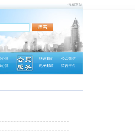
·
收藏本站
珠心算
联系我们
公众微信
珠心算
电子邮箱
留言平台